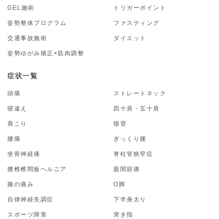
GEL施術
トリガーポイント
姿勢整体プログラム
ファスティング
交通事故施術
ダイエット
姿勢ゆがみ矯正×筋肉調整
症状一覧
頭痛
ストレートネック
寝違え
四十肩・五十肩
肩こり
猫背
腰痛
ぎっくり腰
坐骨神経痛
脊柱管狭窄症
腰椎椎間板ヘルニア
股関節痛
膝の痛み
O脚
自律神経失調症
下半身太り
スポーツ障害
突き指