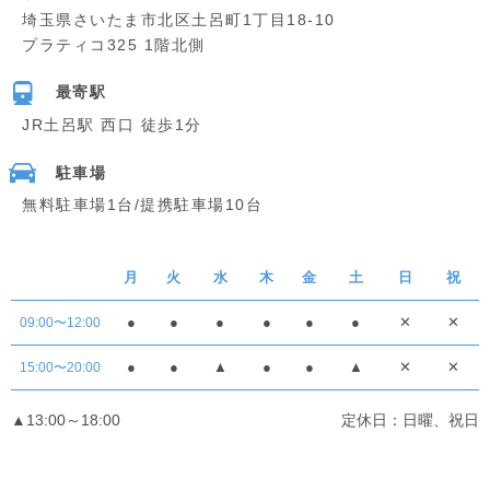
埼玉県さいたま市北区土呂町1丁目18-10
プラティコ325 1階北側
最寄駅
JR土呂駅 西口 徒歩1分
駐車場
無料駐車場1台/提携駐車場10台
月
火
水
木
金
土
日
祝
●
●
●
●
●
●
✕
✕
09:00〜12:00
●
●
▲
●
●
▲
✕
✕
15:00〜20:00
▲13:00～18:00
定休日：日曜、祝日