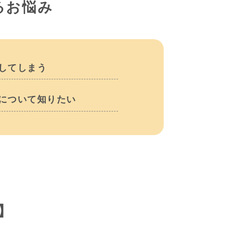
るお悩み
してしまう
について知りたい
】