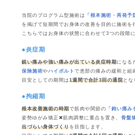
当院のプログラム型施術は
「根本施術・再発予
を掲げて短期間でお身体の改善を目的に施術を
こちらではお身体の状態に合わせて3つの段階
●炎症期
鋭い痛みや強い痛みが出ている炎症時期
になる
保険施術
や
ハイボルト
で患部の痛みの緩和と組
目安としての期間は
1週間で合計3回の通院
とな
●拘縮期
根本改善施術の時期
で筋肉や関節の
「
鈍い痛み
姿勢ゆがみ矯正✖筋肉調整に重点を置き、
骨盤
出づらい身体づくり
を目指します。