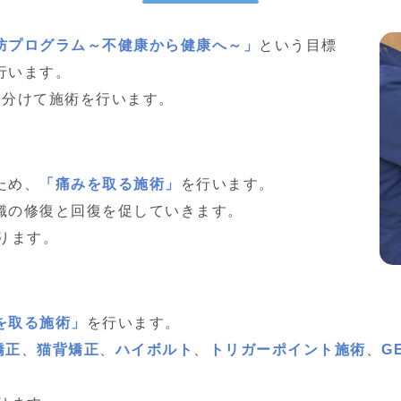
防プログラム～不健康から健康へ～」
という目標
行います。
に分けて施術を行います。
ため、
「痛みを取る施術」
を行います。
織の修復と回復を促していきます。
ります。
を取る施術」
を行います。
矯正
、
猫背矯正
、
ハイボルト
、
トリガーポイント施術
、
G