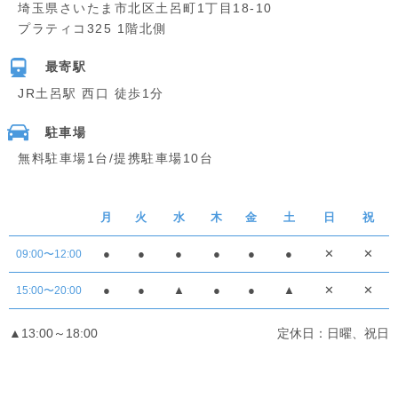
埼玉県さいたま市北区土呂町1丁目18-10
プラティコ325 1階北側
最寄駅
JR土呂駅 西口 徒歩1分
駐車場
無料駐車場1台/提携駐車場10台
月
火
水
木
金
土
日
祝
●
●
●
●
●
●
✕
✕
09:00〜12:00
●
●
▲
●
●
▲
✕
✕
15:00〜20:00
▲13:00～18:00
定休日：日曜、祝日