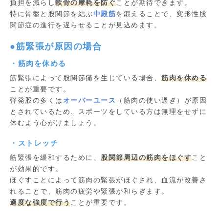
負担を減らし
軟骨の摩耗を防ぐ
ことが期待できます。
特に骨盤と股関節を結ぶ
中殿筋
を鍛えることで、変形性股
関節症の進行を遅らせることが見込めます。
●筋緊張が原因の場合
・筋肉を休める
筋緊張によって股関節痛を生じている場合、
筋肉を休める
ことが重要です。
弾発股の多くは
オーバーユース
（筋肉の使い過ぎ）が原因
とされているため、スポーツをしている方は無理をせずに
休むよう心がけましょう。
・ストレッチ
筋緊張を緩和するために、
股関節周辺の筋肉をほぐす
こと
が効果的です。
ほぐすことによって筋肉の緊張がほぐされ、血流が改善さ
れることで、筋肉の疲労や緊張が和らぎます。
適度な強度で行う
ことが重要です。