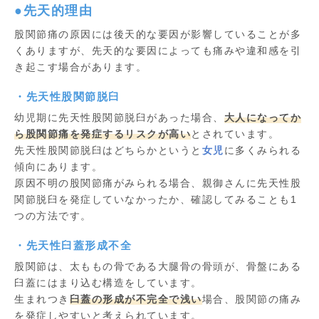
●先天的理由
股関節痛の原因には後天的な要因が影響していることが多
くありますが、先天的な要因によっても痛みや違和感を引
き起こす場合があります。
・先天性股関節脱臼
幼児期に先天性股関節脱臼があった場合、
大人になってか
ら股関節痛を発症するリスクが高い
とされています。
先天性股関節脱臼はどちらかというと
女児
に多くみられる
傾向にあります。
原因不明の股関節痛がみられる場合、親御さんに先天性股
関節脱臼を発症していなかったか、確認してみることも1
つの方法です。
・先天性臼蓋形成不全
股関節は、太ももの骨である大腿骨の骨頭が、骨盤にある
臼蓋にはまり込む構造をしています。
生まれつき
臼蓋の形成が不完全で浅い
場合、股関節の痛み
を発症しやすいと考えられています。