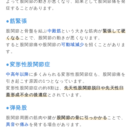
よって股関節の動きが悪くなり、結果として股関節痛を発
症することがあります。
●筋緊張
股関節と骨盤を結ぶ
中殿筋
という大きな筋肉が
緊張して硬
くなる
ことで、股関節の動きが悪くなります。
すると股関節痛や股関節の
可動域減少
を招くことがありま
す。
●変形性股関節症
中高年以降
に多くみられる変形性股関節症も、股関節痛を
引き起こす原因の1つとなっています。
変形性股関節症の約8割は、
先天性股関節脱臼や先天性臼
蓋形成不全の後遺症
とされています。
●弾発股
股関節周囲の筋肉や腱が
股関節の骨に引っかかる
ことで、
異音
や
痛み
を発する場合があります。