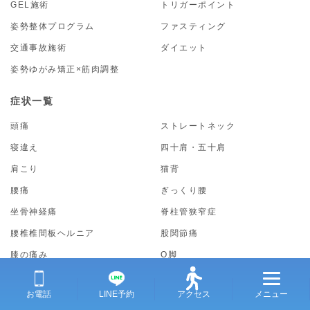
GEL施術
トリガーポイント
姿勢整体プログラム
ファスティング
交通事故施術
ダイエット
姿勢ゆがみ矯正×筋肉調整
症状一覧
頭痛
ストレートネック
寝違え
四十肩・五十肩
肩こり
猫背
腰痛
ぎっくり腰
坐骨神経痛
脊柱管狭窄症
腰椎椎間板ヘルニア
股関節痛
膝の痛み
O脚
自律神経失調症
下半身太り
お電話
LINE予約
アクセス
メニュー
スポーツ障害
突き指